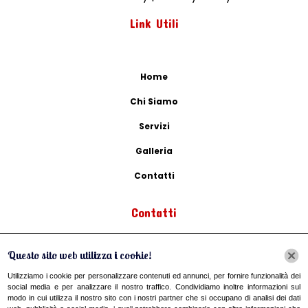
Link Utili
Home
Chi Siamo
Servizi
Galleria
Contatti
Contatti
Questo sito web utilizza i cookie!
Via Flaminia, 45, 05030 Otricoli TR, Italia
Utilizziamo i cookie per personalizzare contenuti ed annunci, per fornire funzionalità dei
social media e per analizzare il nostro traffico. Condividiamo inoltre informazioni sul
modo in cui utilizza il nostro sito con i nostri partner che si occupano di analisi dei dati
baldinigiada903@gmail.com